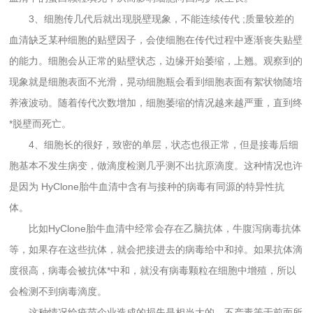
3、细胞传几代后就出现脱壁现象，不能连续传代 ;质量较差的
血清缺乏某种细胞的贴壁因子，会使细胞在传代过程中逐渐丧失贴壁
的能力。细胞会从正常的贴壁状态，边缘开始萎缩，上翘。观察到的
现象就是细胞表面不光滑，晃动细胞瓶会看到细胞表面有絮状物随培
养液波动。随着传代次数增加，细胞萎缩的情况越来越严重，直到终
*脱壁而死亡。
4、细胞长的很好，致密的单层，状态也很正常，但是接毒后细
胞基本不发生病变，做滴度检测几乎测不出抗原滴度。这种情况也许
是因为 HyClone胎牛血清中含有与接种的病毒有同源的特异性抗
体。
比如HyClone胎牛血清中经常会存在乙脑抗体，牛腹泻病毒抗体
等，如果存在这些抗体，就会把接进去的病毒给中和掉。如果抗体滴
度很高，病毒会被抗体*中和，就没有病毒颗粒在细胞中增殖，所以
会检测不到病毒滴度。
这种情况给疫苗企业造成的损失是相当大的，不产毒等于前面所