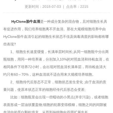
更新时间：2018-07-03 | 点击率：2215
HyClone胎牛血清
是一种成分复杂的混合物，且对细胞生长具
有促进作用，我们培养细胞离不开血清。那在大规模细胞培养中由
HyClone胎牛血清引起的细胞生长状态不佳及病毒滴度的影响都有哪
些表现?
1、细胞生长速度缓慢，长满单层时间长;从同一细胞瓶中分出两
瓶细胞，用同一种培养液，分别加入10%的对照血清和待检血清，在
相同条件下培养72小时，会出现对照血清长满单层，而待检血清大
约只有60～70%，这种血清就不适合用来大规模培养细胞。
2、细胞传代后形态不正常，细胞状态发生变化 ;由于血清的质
量问题，使原本状态正常的细胞经传代后形态会变差;
比如：细胞瓶里会出现一些蠕动的小黑点(并非污染)，或者细胞
表面形成一层油状覆盖物;细胞的轮廓变得模糊，细胞之间的间隙被
血清中的蛋白颗粒填充，从而影响细胞向四周扩展生长。