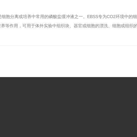
rle's平衡盐溶液，是细胞分离或培养中常用的磷酸盐缓冲液之一。EBSS专为CO2环
供简单营养等作用，可用于体外实验中组织块、器官或细胞的漂洗、细胞或组