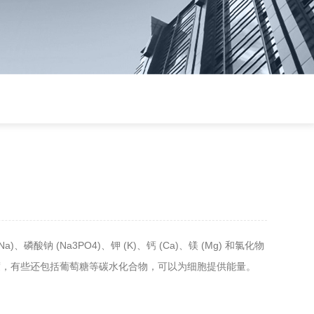
、磷酸钠 (Na3PO4)、钾 (K)、钙 (Ca)、镁 (Mg) 和氯化物
浓度，有些还包括葡萄糖等碳水化合物，可以为细胞提供能量。