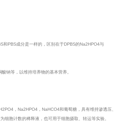
PBS和PBS成分是一样的，区别在于DPBS的Na2HPO4与
酮酸钠等，以维持培养物的基本营养。
，KH2PO4，Na2HPO4，NaHCO4和葡萄糖，具有维持渗透压、
作为细胞计数的稀释液，也可用于细胞摄取、转运等实验。