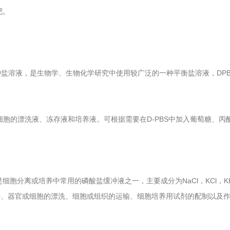
吧。
ine，杜氏磷酸缓冲盐溶液，是生物学、生物化学研究中使用较广泛的一种平衡盐溶液，D
胞的漂洗液、冻存液和培养液。可根据需要在D-PBS中加入葡萄糖、丙
's平衡盐溶液，是细胞分离或培养中常用的磷酸盐缓冲液之一，主要成分为NaCl，KCl
块、器官或细胞的漂洗、细胞或组织的运输、细胞培养用试剂的配制以及