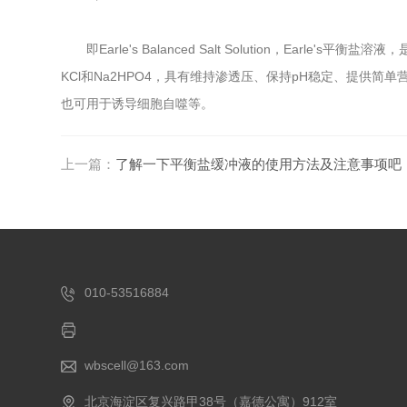
即Earle's Balanced Salt Solution，Ea
KCl和Na2HPO4，具有维持渗透压、保持pH稳定、提
也可用于诱导细胞自噬等。
上一篇：
了解一下平衡盐缓冲液的使用方法及注意事项吧
010-53516884
wbscell@163.com
北京海淀区复兴路甲38号（嘉德公寓）912室