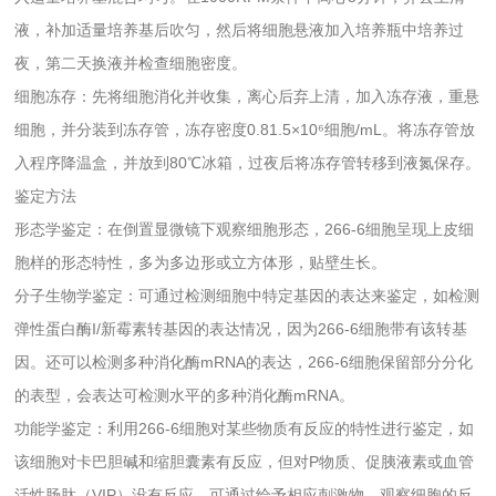
液，补加适量培养基后吹匀，然后将细胞悬液加入培养瓶中培养过
夜，第二天换液并检查细胞密度。
细胞冻存：先将细胞消化并收集，离心后弃上清，加入冻存液，重悬
细胞，并分装到冻存管，冻存密度0.81.5×10⁶细胞/mL。将冻存管放
入程序降温盒，并放到80℃冰箱，过夜后将冻存管转移到液氮保存。
鉴定方法
形态学鉴定：在倒置显微镜下观察细胞形态，266-6细胞呈现上皮细
胞样的形态特性，多为多边形或立方体形，贴壁生长。
分子生物学鉴定：可通过检测细胞中特定基因的表达来鉴定，如检测
弹性蛋白酶I/新霉素转基因的表达情况，因为266-6细胞带有该转基
因。还可以检测多种消化酶mRNA的表达，266-6细胞保留部分分化
的表型，会表达可检测水平的多种消化酶mRNA。
功能学鉴定：利用266-6细胞对某些物质有反应的特性进行鉴定，如
该细胞对卡巴胆碱和缩胆囊素有反应，但对P物质、促胰液素或血管
活性肠肽（VIP）没有反应，可通过给予相应刺激物，观察细胞的反