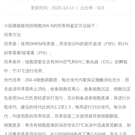
更新时间：2025-10-13 | 点击率：923
小鼠胰腺腺泡癌细胞266-6的培养和鉴定方法如下：
培养方法
培养基：使用DMEM培养基，并添加10%的胎牛血清（FBS）和1%
的青霉素/链霉素（P/S）。
培养条件：细胞需要在含有95%空气和5%二氧化碳（CO₂）的孵箱
中，于37℃进行培养。
传代培养：266-6细胞易聚团，每次传代均要保证胰酶消化充分，用
含血清培养基终止消化，收集细胞后离心，收集细胞沉淀。细胞沉淀
先使用3mL巴氏管轻柔吹打混匀，充分制备成单细胞悬液，再进行分
瓶传代。建议的传代比例为1:2至1:3，每周进行23次传代。每次传
代，均使用新的培养容器，培养容器二次使用易导致细胞聚团。
细胞复苏：将含有细胞悬液的冻存管在37℃水浴中迅速摇晃解冻，加
入适量培养基混合均匀。在1000RPM条件下离心5分钟，弃去上清