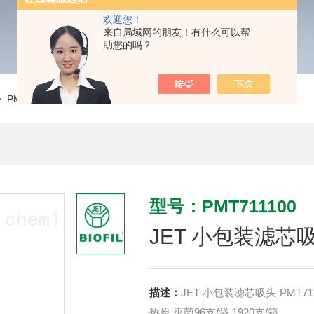
欢迎您！
来自局域网的朋友！有什么可以帮
助您的吗？
 PMT711100JET 小包装滤芯吸头 PMT711100
型号：PMT711100
JET 小包装滤芯吸头
描述：
JET 小包装滤芯吸头 PMT711100 本色 超低吸附 带滤芯 小袋装 无DNR/RNA酶 无
热原 灭菌96支/袋,1920支/箱