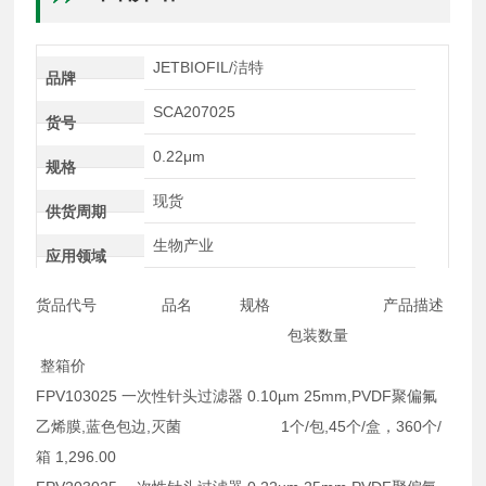
JETBIOFIL/洁特
品牌
SCA207025
货号
0.22μm
规格
现货
供货周期
生物产业
应用领域
货品代号 品名 规格 产品描述
包装数量
整箱价
FPV103025 一次性针头过滤器 0.10µm 25mm,PVDF聚偏氟
乙烯膜,蓝色包边,灭菌 1个/包,45个/盒，360个/
箱 1,296.00