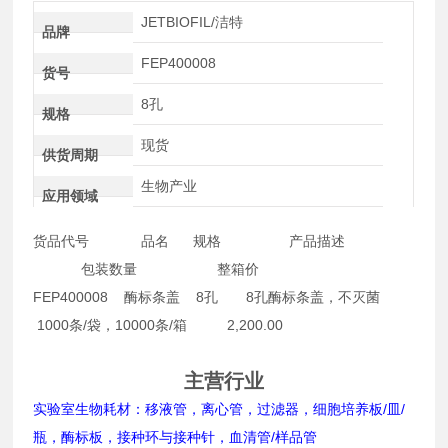
JETBIOFIL/洁特
品牌
FEP400008
货号
8孔
规格
现货
供货周期
生物产业
应用领域
货品代号 品名 规格 产品描述
包装数量 整箱价
FEP400008 酶标条盖 8孔 8孔酶标条盖，不灭菌
1000条/袋，10000条/箱 2,200.00
主营行业
实验室生物耗材：移液管，离心管，过滤器，细胞培养板/皿/
瓶，酶标板，接种环与接种针，血清管/样品管