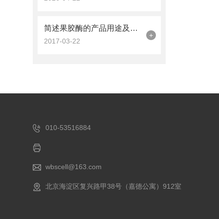
简述果胶酶的产品用途及使用条件
+
2017-03-22
010-53516884
wbscell@163.com
北京海淀区复兴路甲38号（嘉德公寓）912室