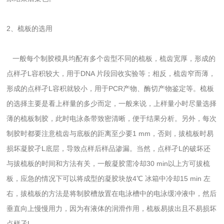
2、梳板的选用
一般每个制胶模具均配有多个齿型不同的梳板，梳齿宽厚，形成的
点样孑L容积较大，用于DNA 片段回收实验等；相反，梳齿窄而薄，
形成的点样孑L容积就较小，用于PCR产物、酶切产物鉴定等。梳板
的选择主要是看上样量的多少而定，一般来说，上样量小时尽量选择
薄的梳板制胶，此时电泳条带致密清晰，便于结果分析。另外，每次
制胶时都要注意梳齿与底板的距离至少要1 mm，否则，拔梳板时易
损坏凝胶孑L底层，导致点样后样品渗漏。当然，点样孑L的破坏还
与拔梳板的时间和方法有关，一般凝胶需冷却30 min以上方可拔梳
板，应急的情况下可以将成型的凝胶块放4℃ 冰箱中冷却15 min 左
右，拔梳板的方法是将制胶槽放置在电泳槽中的电泳缓冲液中，然后
垂直向上慢慢用力，因为有液体的润滑作用，梳板易拔出且不易损坏
点样孑L。