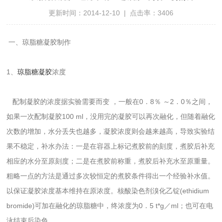
更新时间：2014-12-10 | 点击率：3406
一、琼脂糖凝胶制作
1、
琼脂糖凝胶
浓度
配制凝胶的浓度据实验需要而变 ，一般在0．8％ ～2．0％之间，
如果一次配制凝胶100 ml，没用完的凝胶可以再次融化，但随着融化
次数的增加，水分丢失也越多，凝胶浓度则会越来越高，导致实验结
果不稳定，补水办法：一是在容器上标记煮胶前的刻度，煮胶后补充
相应的水分至原刻度；二是在煮胶前称重，煮胶后补充水至原重量。
粗略一点的方法是通过多次较恒定的煮胶条件得出一个经验补水值。
以保证凝胶浓度基本维持在原浓度。核酸染色剂溴化乙锭(ethidium
bromide)可加在融化的琼脂糖中，终浓度为0．5 t*g／ml；也可在电
泳结束后染色。