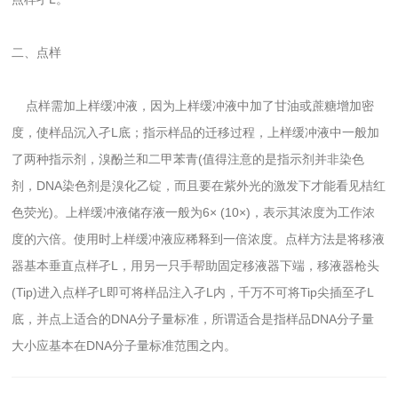
二、点样
点样需加上样缓冲液，因为上样缓冲液中加了甘油或蔗糖增加密
度，使样品沉入孑L底；指示样品的迁移过程，上样缓冲液中一般加
了两种指示剂，溴酚兰和二甲苯青(值得注意的是指示剂并非染色
剂，DNA染色剂是溴化乙锭，而且要在紫外光的激发下才能看见桔红
色荧光)。上样缓冲液储存液一般为6× (10×)，表示其浓度为工作浓
度的六倍。使用时上样缓冲液应稀释到一倍浓度。点样方法是将移液
器基本垂直点样孑L，用另一只手帮助固定移液器下端，移液器枪头
(Tip)进入点样孑L即可将样品注入孑L内，千万不可将Tip尖插至孑L
底，并点上适合的DNA分子量标准，所谓适合是指样品DNA分子量
大小应基本在DNA分子量标准范围之内。