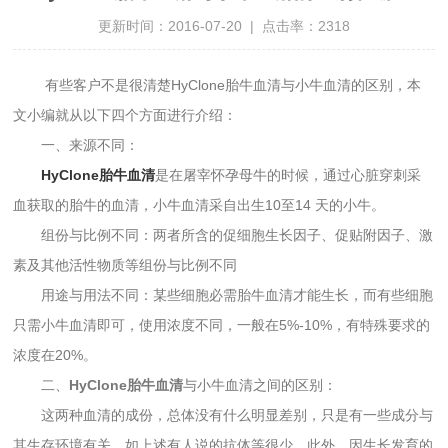
更新时间：2016-07-20 | 点击率：2318
有些客户不是很清楚HyClone胎牛血清与小牛血清的区别，本
文小编就从以下四个方面进行介绍：
一、来源不同：
HyClone胎牛血清
是在屠宰怀孕母牛的时候，通过心脏穿刺采
血获取的胎牛的血清，小牛血清采自出生10至14 天的小牛。
组份与比例不同：两者所含的促细胞生长因子、促贴附因子、激
素及其他活性物质等组份与比例不同
用途与用法不同：某些细胞必需胎牛血清才能生长，而有些细胞
只需小牛血清即可，使用浓度不同，一般在5%-10%，有特殊要求的
浓度在20%。
二、
HyClone胎牛血清
与小牛血清之间的区别：
这两种血清的成份，总体没有什么明显差别，只是有一些成分与
其生存环境有关，如上述有人说的抗体等很少。此外，因生长发育的