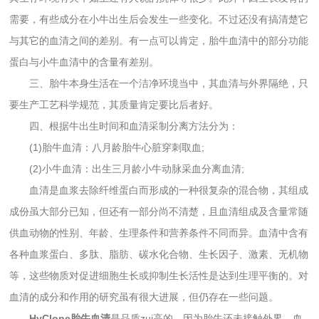
需要，有些成分在小牛出生后会发生一些变化。不过还没有搞清楚它
与其它的血清之间的差别。有一点可以肯定，胎牛血清中的部分功能
蛋白与小牛血清中的含量有差别。
三、胎牛本身生活在一个洁净环境当中，其血清与外界隔绝，只
要生产工艺科学规范，其质量肯定要比后者好。
四、根据牛出生时间和血清采制分离方法分为：
(1)胎牛血清：八月龄胎牛心脏穿刺取血;
(2)小牛血清：出生三月龄小牛动脉采血分离血清;
血清是血浆去除纤维蛋白而形成的一种很复杂的混合物，其组成
成份虽大部分已知，但还有一部分尚不清楚，且血清组成及含量常随
供血动物的性别、年龄、生理条件和营养条件不同而异。血清中含有
各种血浆蛋白、多肽、脂肪、碳水化合物、生长因子、激素、无机物
等，这些物质对促进细胞生长或抑制生长活性是达到生理平衡的。对
血清的成分和作用的研究虽有很大进展，但仍存在一些问题。
HyClone胎牛血清
是品质zui高的，因为胎牛还未接触外界，血