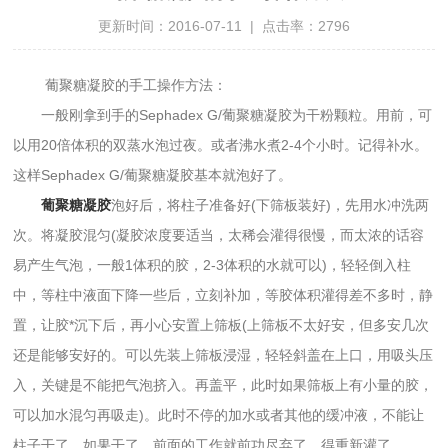
更新时间：2016-07-11 | 点击率：2796
葡聚糖凝胶的手工操作方法：
一般刚拿到手的Sephadex G/葡聚糖凝胶为干粉颗粒。用前，可
以用20倍体积的双蒸水泡过夜。或者沸水煮2-4个小时。记得补水。
这样Sephadex G/葡聚糖凝胶基本就泡好了。
葡聚糖凝胶
泡好后，将柱子准备好(下筛板装好)，先用水冲洗两
次。将凝胶混匀(凝胶浓度要适当，太稀会灌得很慢，而太浓的话容
易产生气泡，一般1体积的胶，2-3体积的水就可以)，轻轻倒入柱
中，等柱中液面下降一些后，立刻补加，等胶体积灌得差不多时，静
置，让胶*沉下后，再小心安置上筛板(上筛板不太好安，但多安几次
还是能够安好的。可以先装上筛板浸湿，轻轻斜盖在上口，用吸头压
入，关键是不能把气泡挤入。再盖平，此时如果筛板上有小量的胶，
可以加水混匀再吸走)。此时不停的加水或者其他的缓冲液，不能让
柱子干了，如果干了，前面的工作就前功尽弃了，得重新灌了。