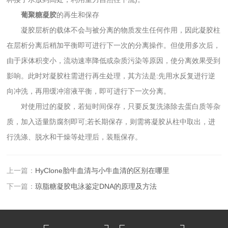
葡聚糖凝胶
的再生和保存
凝胶层析的载体不会与被分离的物质发生任何作用，因此凝胶柱
在层析分离后稍加平衡即可进行下一次的分离操作。但使用多次后，
由于床体积变小，流动速率降低或杂质污染等原因，使分离效果受到
影响。此时对凝胶柱需进行再生处理，其方法是:先用水反复进行逆
向冲洗，再用缓冲溶液平衡，即可进行下一次分离。
对使用过的凝胶，若短时间保存，只要反复洗涤除去蛋白质等杂
质，加入适量防腐剂即可;若长期保存，则需将凝胶从柱中取出，进
行洗涤、脱水和干燥等处理后，装瓶保存。
上一篇：
HyClone胎牛血清与小牛血清的区别在哪里
下一篇：
琼脂糖凝胶电泳鉴定DNA的原理及方法