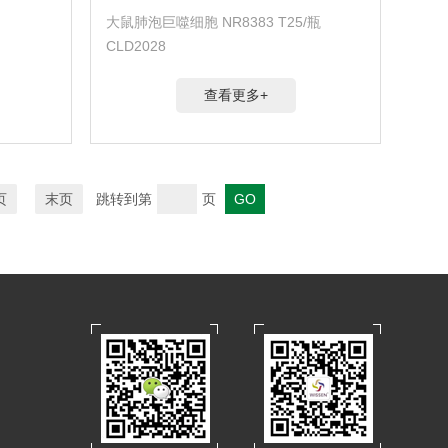
大鼠肺泡巨噬细胞 NR8383 T25/瓶
CLD2028
查看更多+
页
末页
跳转到第
页