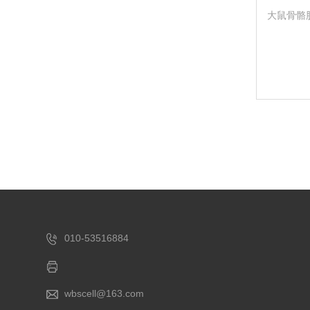
大鼠骨骼肌成
010-53516884
wbscell@163.com