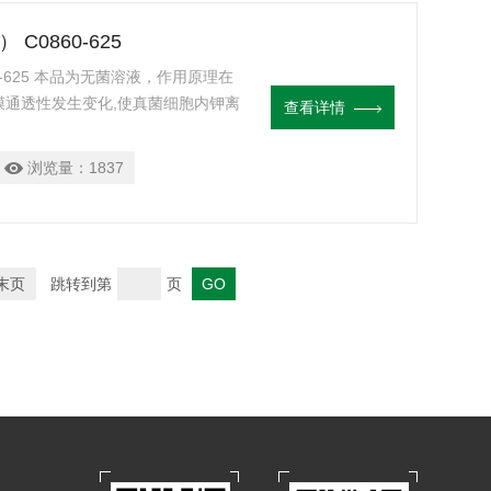
） C0860-625
0860-625 本品为无菌溶液，作用原理在
细胞膜通透性发生变化,使真菌细胞内钾离
查看详情
而使真菌细胞死亡。 保存条件 保质
浏览量：
1837
末页
跳转到第
页