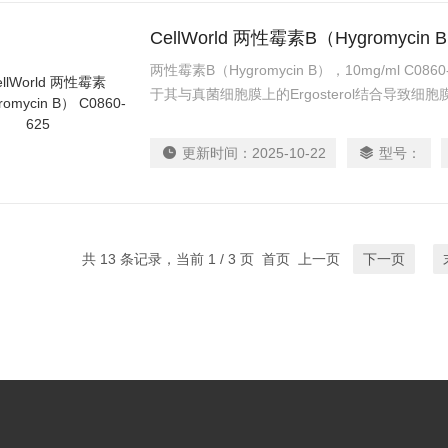
CellWorld 两性霉素B（Hygromycin B
两性霉素B（Hygromycin B），10mg/ml C
于其与真菌细胞膜上的Ergosterol结合导致
子、氨基酸通透到到膜外,破坏真菌正常代谢,进
期 -20℃ 避光 12个月
更新时间：
2025-10-22
型号：
共 13 条记录，当前 1 / 3 页 首页 上一页
下一页