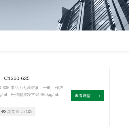
） C1360-635
C1360-635 本品为无菌溶液，一般工作浓
g/ml，松弛型质粒常采用60μg/ml。
查看详情
从而抑制细胞壁的合成，是广谱青霉素
。 保存条件 保质 -20℃ 12个
浏览量：
3108