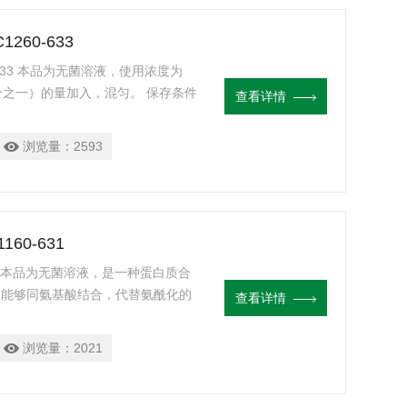
1260-633
260-633 本品为无菌溶液，使用浓度为
l（千分之一）的量加入，混匀。 保存条件
查看详情
浏览量：
2593
160-631
0-631 本品为无菌溶液，是一种蛋白质合
，能够同氨基酸结合，代替氨酰化的
查看详情
肽链中。虽然嘌呤霉素能够同A位点结
白质合成的终止并释放出C-末端含有
浏览量：
2021