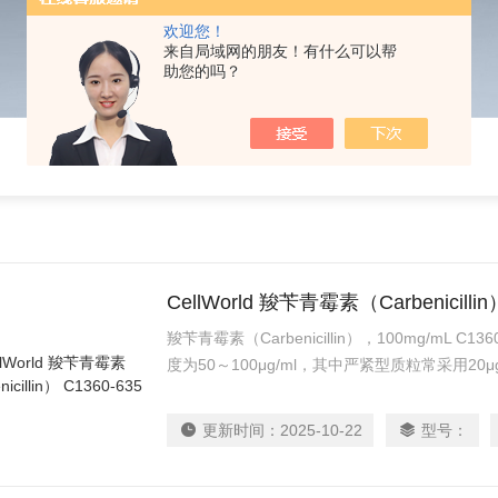
欢迎您！
来自局域网的朋友！有什么可以帮
助您的吗？
CellWorld 羧苄青霉素（Carbenicillin
羧苄青霉素（Carbenicillin），100mg/mL 
度为50～100μg/ml，其中严紧型质粒常采用20μ
是一种β-内酰胺类抗生素, 干扰肽聚糖的交联
类抗生素。临床上，常用羧苄青霉素治疗各种细菌感染
更新时间：
2025-10-22
型号：
月