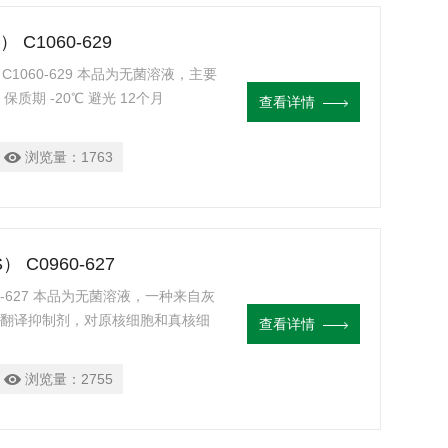
） C1060-629
X C1060-629 本品为无菌溶液，主要
期 -20℃ 避光 12个月
查看详情
浏览量：
1763
S） C0960-627
C0960-627 本品为无菌溶液，一种来自灰
的翻译抑制剂，对原核细胞和真核细
查看详情
杆菌 （E. coli） 有效，而浓度低
有效。在低浓度下细胞即可迅速死亡。
浏览量：
2755