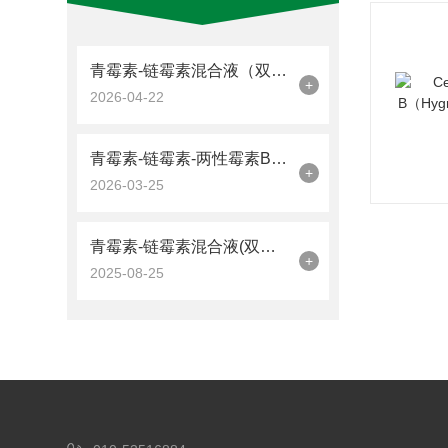
青霉素-链霉素混合液（双抗）100X的主要用途是什么？
+
2026-04-22
青霉素-链霉素-两性霉素B混合液是一种广谱抗菌剂
+
2026-03-25
青霉素-链霉素混合液(双抗)100X的应用场景有哪些？
+
2025-08-25