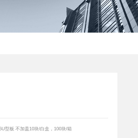
ET 96U型板 UWP042096 96U型板 不加盖10块/白盒，100块/箱