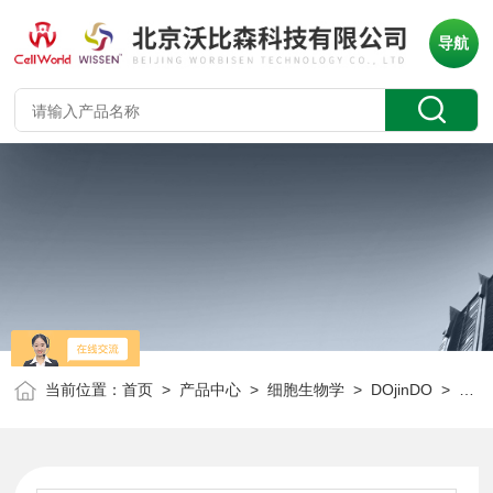
导航
当前位置：
首页
>
产品中心
>
细胞生物学
>
DOjinDO
> 同仁化学 N003 4NA(EDTA・4Na)试剂