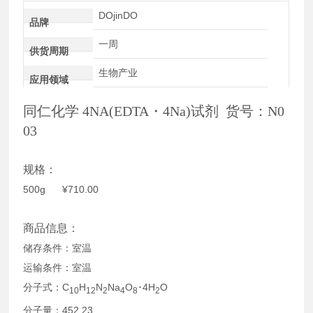
DOjinDO
品牌
一周
供货周期
生物产业
应用领域
同仁化学 4NA(EDTA・4Na)试剂 货号：N0
03
规格：
500g ¥710.00
商品信息：
储存条件：室温
运输条件：室温
分子式：C
H
N
Na
O
･4H
O
10
12
2
4
8
2
分子量：452.23