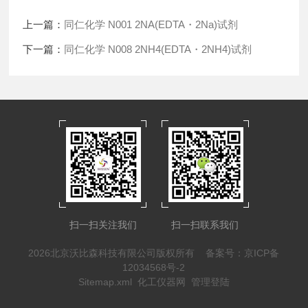
上一篇：
同仁化学 N001 2NA(EDTA・2Na)试剂
下一篇：
同仁化学 N008 2NH4(EDTA・2NH4)试剂
扫一扫关注我们
扫一扫联系我们
2026北京沃比森科技有限公司版权所有
备案号：京ICP备
12034568号-2
Sitemap.xml
化工仪器网
管理登陆