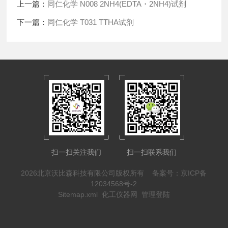
上一篇：
同仁化学 N008 2NH4(EDTA・2NH4)试剂
下一篇：
同仁化学 T031 TTHA试剂
扫一扫关注我们
扫一扫联系我们
2026北京沃比森科技有限公司版权所有
备案号：京ICP备
12034568号-2
Sitemap.xml
化工仪器网
管理登陆