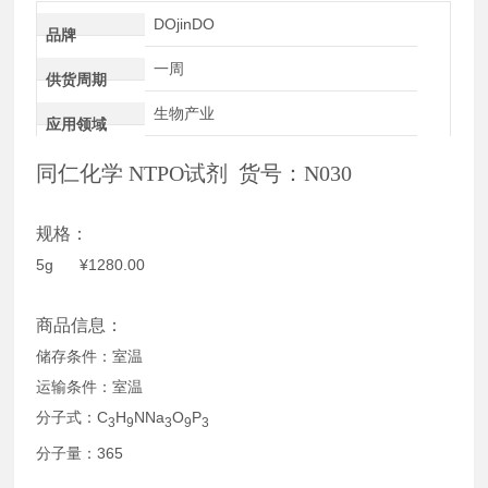
DOjinDO
品牌
一周
供货周期
生物产业
应用领域
同仁化学 NTPO试剂 货号：N030
规格：
5g ¥1280.00
商品信息：
储存条件：室温
运输条件：室温
分子式：C
H
NNa
O
P
3
9
3
9
3
分子量：365