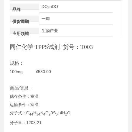
DOjinDO
品牌
一周
供货周期
生物产业
应用领域
同仁化学 TPPS试剂 货号：T003
规格：
100mg ¥580.00
商品信息：
储存条件：室温
运输条件：室温
分子式：C
H
N
O
0S
･4H
O
44
34
4
2
6
2
分子量：1203.21