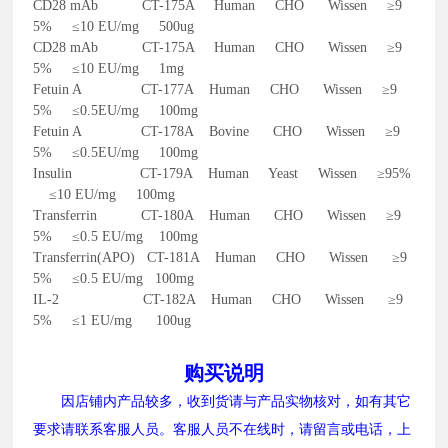
CD28 mAb CT-175A Human CHO Wissen ≥9
5% ≤10 EU/mg 500ug
CD28 mAb CT-175A Human CHO Wissen ≥9
5% ≤10 EU/mg 1mg
Fetuin A CT-177A Human CHO Wissen ≥9
5% ≤0.5EU/mg 100mg
Fetuin A CT-178A Bovine CHO Wissen ≥9
5% ≤0.5EU/mg 100mg
Insulin CT-179A Human Yeast Wissen ≥95%
≤10 EU/mg 100mg
Transferrin CT-180A Human CHO Wissen ≥9
5% ≤0.5 EU/mg 100mg
Transferrin(APO) CT-181A Human CHO Wissen ≥9
5% ≤0.5 EU/mg 100mg
IL-2 CT-182A Human CHO Wissen ≥9
5% ≤1 EU/mg 100ug
购买说明
因店铺内产品较多，收到货请与产品实物核对，如有其它
要求请联系客服人员。客服人员不在线时，请留言或电话，上