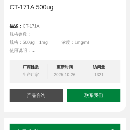
CT-171A 500ug
描述：
CT-171A
规格参数：
规格：500µg 1mg 浓度：1mg/ml
使用说明：
液体制剂于2-8℃保存，不能反复冻融；使用过程中请在无
菌条件下操作，避免污染
厂商性质
更新时间
访问量
具体用量需通过预实验确定。
生产厂家
2025-10-26
1321
产品咨询
联系我们