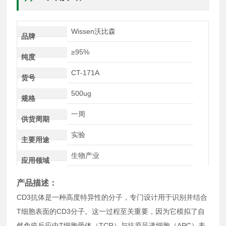
Wissen沃比森
品牌
≥95%
纯度
CT-171A
货号
500ug
规格
一周
供货周期
实验
主要用途
生物产业
应用领域
产品描述：
CD3抗体是一种高度特异性的分子，专门设计用于识别并结合
T细胞表面的CD3分子。这一过程至关重要，因为它模拟了自
然免疫反应中T细胞受体（TCR）与抗原呈递细胞（APC）表