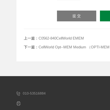
上一篇：
C0562-840CellWorld EMEM
下一篇：
CellWorld Opt--MEM Medium （OPTI-MEM
010-53516884