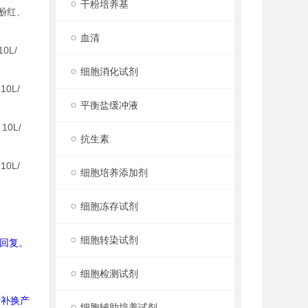
干粉培养基
S、酚红、
血清
L/
细胞消化试剂
0L/
平衡盐缓冲液
0L/
抗生素
0L/
细胞培养添加剂
细胞冻存试剂
细胞转染试剂
回复。
细胞检测试剂
行补换产
细胞辅助培养试剂