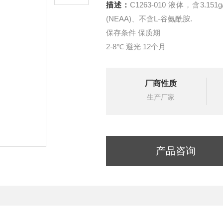
描述：
C1263-010 液体，含3.151g/L葡萄糖、0.11g/L丙酮酸钠、酚红、非必需氨基酸
(NEAA)、不含L-谷氨酰胺.
保存条件 保质期
2-8℃ 避光 12个月
厂商性质
生产厂家
产品咨询