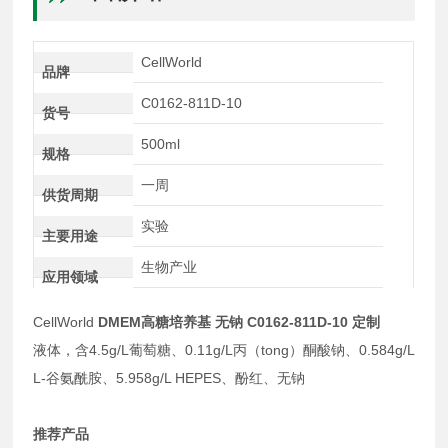
CellWorld
品牌
C0162-811D-10
货号
500ml
规格
一周
供货周期
实验
主要用途
生物产业
应用领域
CellWorld
DMEM高糖培养基 无钠 C0162-811D-10 定制
液体，含4.5g/L葡萄糖、0.11g/L丙（tong）酮酸钠、0.584g/L
L-谷氨酰胺、5.958g/L HEPES、酚红、无钠
推荐产品