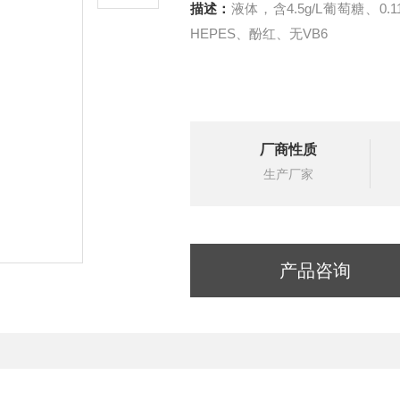
描述：
液体，含4.5g/L葡萄糖、0.11g
HEPES、酚红、无VB6
厂商性质
生产厂家
产品咨询