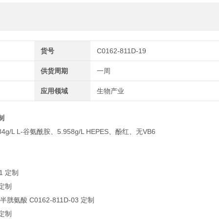
货号
C0162-811D-19
供货周期
一周
应用领域
生物产业
制
4g/L L-谷氨酰胺、5.958g/L HEPES、酚红、无VB6
01 定制
 定制
胱氨酸 C0162-811D-03 定制
 定制