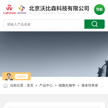
导航
当前位置：
首页
>
产品中心
>
细胞生物学
>
液体培养基
> DMEM高糖培养基 无支链氨基酸、苯丙氨酸、蛋氨酸、组氨酸、谷氨酰胺、丙(tong)酮酸钠 C016