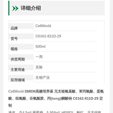
详细介绍
CellWorld
品牌
C0162-811D-29
货号
500ml
规格
一周
供货周期
实验
主要用途
生物产业
应用领域
CellWorld
DMEM高糖培养基 无支链氨基酸、苯丙氨酸、蛋氨
酸、组氨酸、谷氨酰胺、丙(tong)酮酸钠 C0162-811D-29 定
制
液体，含4.5g/L葡萄糖、5.958g/L HEPES、酚红、无支链氨