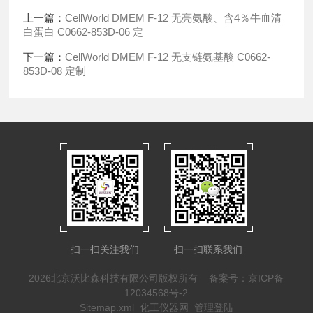
上一篇：
CellWorld DMEM F-12 无亮氨酸、含4％牛血清
白蛋白 C0662-853D-06 定
下一篇：
CellWorld DMEM F-12 无支链氨基酸 C0662-
853D-08 定制
扫一扫关注我们
扫一扫联系我们
2026北京沃比森科技有限公司版权所有
备案号：京ICP备
12034568号-2
Sitemap.xml
化工仪器网
管理登陆