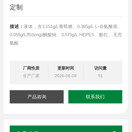
定制
描述：
液体，含3.151g/L葡萄糖、0.365g/L L-谷氨酰胺、
0.055g/L丙(tong)酮酸钠、3.575g/L HEPES、酚红、无亮
氨酸
厂商性质
更新时间
访问量
生产厂家
2026-06-08
91
产品咨询
联系我们