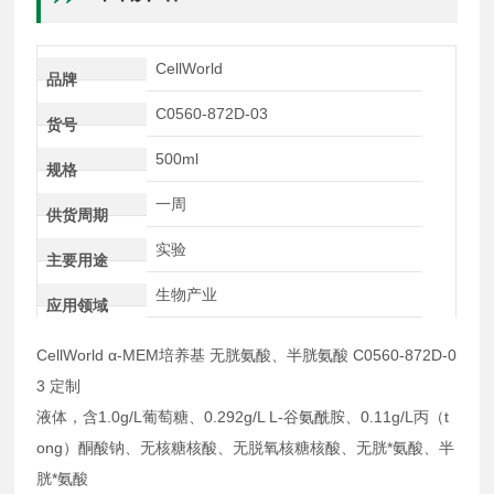
CellWorld
品牌
C0560-872D-03
货号
500ml
规格
一周
供货周期
实验
主要用途
生物产业
应用领域
CellWorld α-MEM培养基 无胱氨酸、半胱氨酸 C0560-872D-0
3 定制
液体，含1.0g/L葡萄糖、0.292g/L L-谷氨酰胺、0.11g/L丙（t
ong）酮酸钠、无核糖核酸、无脱氧核糖核酸、无胱*氨酸、半
胱*氨酸