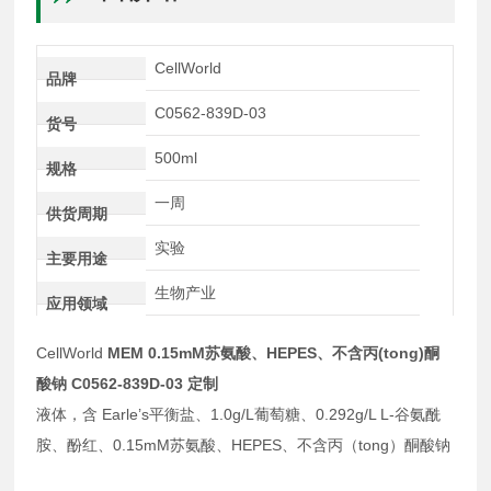
CellWorld
品牌
C0562-839D-03
货号
500ml
规格
一周
供货周期
实验
主要用途
生物产业
应用领域
CellWorld
MEM 0.15mM苏氨酸、HEPES、不含丙(tong)酮
酸钠 C0562-839D-03 定制
液体，含 Earle’s平衡盐、1.0g/L葡萄糖、0.292g/L L-谷氨酰
胺、酚红、0.15mM苏氨酸、HEPES、不含丙（tong）酮酸钠