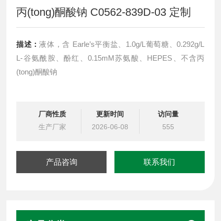
丙(tong)酮酸钠 C0562-839D-03 定制
描述：
液体，含 Earle’s平衡盐、1.0g/L葡萄糖、0.292g/L
L-谷氨酰胺、酚红、0.15mM苏氨酸、HEPES、不含丙
(tong)酮酸钠
厂商性质
更新时间
访问量
生产厂家
2026-06-08
555
产品咨询
联系我们