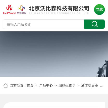
导航
当前位置：
首页
>
产品中心
>
细胞生物学
>
液体培养基
> MEM 0.15mM苏氨酸、HEPES、不含丙(tong)酮酸钠 C0562-839D-03 定制