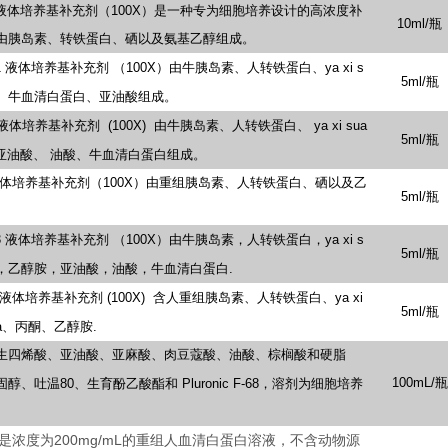
液体培养基补充剂（100X）是一种专为细胞培养设计的高浓度补
10ml/瓶
由胰岛素、转铁蛋白、硒以及氨基乙醇组成。
1
液体培养基补充剂
（100X）由牛胰岛素、人转铁蛋白、ya
xi
s
5ml/瓶
a、牛血清白蛋白、亚油酸组成。
液体培养基补充剂
(100X)
由牛胰岛素、人转铁蛋白、
ya
xi
sua
5ml/瓶
、亚油酸、
油酸、牛血清白蛋白组成。
E液体培养基补充剂（100X）由重组胰岛素、人转铁蛋白、硒以及乙
5ml/瓶
3
液体培养基补充剂
（100X）由牛胰岛素，人转铁蛋白，ya
xi
s
5ml/瓶
a，乙醇胺，亚油酸，油酸，牛血清白蛋白.
液体培养基补充剂
(100X)
含人重组胰岛素、人转铁蛋白、ya
xi
5ml/瓶
a、丙酮、乙醇胺.
生四烯酸、亚油酸、亚麻酸、肉豆蔻酸、油酸、棕榈酸和硬脂
100mL/瓶
固醇、吐温80、生育酚乙酸酯和
Pluronic
F-68，溶剂为细胞培养
是浓度为200mg/mL的重组人血清白蛋白溶液，不含动物源