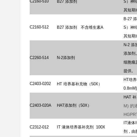
C2160-510
B27
添加剂
S）神
其短期
B-27
添
C2160-512
B27
添加剂
不含维生素A
S）神
其短期
N-2
添
添加剂
C2260-514
N-2添加剂
细胞瘤
提供。
HT培养
C2403-0202
HT
培养基补充物（50X）
0.8
HAT
补
C2403-020A
HAT添加剂（50X）
M)
的
HGPR
IT液
C2312-012
IT
液体培养基补充剂
100X
剂，由