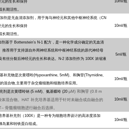
10ml/瓶
经元的生长和保持
或长期活性。
加剂是无血清添加剂，用于海马神经元和其他中枢神经系统（CN
10ml/瓶
经元的生长和保持
或长期活性。
加剂基于
Bottenstein’s
N-1
配方，是一种化学成分确定的无血清
。推荐用于支持源自外周神经系统和中枢神经系统的原代神经母
5ml/瓶
及有丝分裂后神经元的生长和表达。N-2
添加剂作为
100X
浓缩液
基补充物是次黄嘌呤(Hypoxanthine,
5mM)、和胸苷(Thymidine,
10ml/瓶
mM)的混合物,主要用于杂交瘤细胞和细胞培养应用。
µ
M)
和胸苷
(0.8
m
充剂是次黄嘌呤钠
(5
mM)、氨基蝶呤
(20
10ml/瓶
液体混合物。HAT
补充培养基适用于针对未融合或自融合的
T
–
骨髓瘤细胞进行融合后选择。
体培养基补充剂（100X）是一种专为细胞培养设计的高浓度添加
10ml/瓶
胰岛素和转铁蛋白组成。