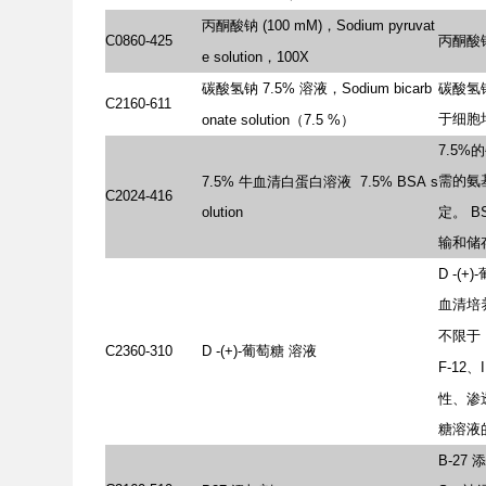
丙酮酸钠
(100
mM)，Sodium
pyruvat
C0860-425
丙酮酸
e
solution，100X
碳酸氢钠
7.5%
溶液，Sodium
bicarb
碳酸氢
C2160-611
于细胞
onate
solution（7.5
%）
7.5
需的氨
7.5%
牛血清白蛋白溶液
7.5%
BSA
s
C2024-416
olution
定。
B
输和储
D
-(+
血清培
不限于
C2360-310
D
-(+)-葡萄糖
溶液
F-12、
性、渗
糖溶液
B-27
添