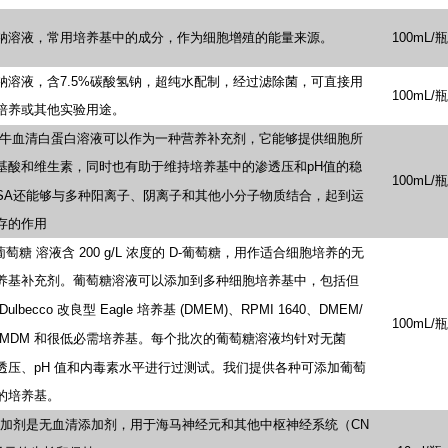
钠溶液，常用培养基中的成分，作为细胞增殖的能量来源。
100mL/瓶
钠溶液，含7.5%碳酸氢钠，超纯水配制，经过滤除菌，可直接用
100mL/瓶
培养或其他实验用途。
%的牛血清白蛋白溶液可以作为一种营养补充剂，它能够提供细胞所
基酸和维生素，同时也有助于维持培养基中的渗透压和pH值的稳
100mL/瓶
SA还能够与多种阳离子、阴离子和其他小分子物质结合，起到运
存的作用
)-葡萄糖
溶液含
200
g/L
浓度的
D-葡萄糖，用作适合细胞培养的无
养基补充剂。葡萄糖溶液可以添加到多种细胞培养基中，包括但
Dulbecco
改良型
Eagle
培养基
(DMEM)、RPMI
1640、DMEM/
100mL/瓶
IMDM
和很低必需培养基。每个批次的葡萄糖溶液均针对无菌
透压、pH
值和内毒素水平进行过测试。我们提供各种可添加葡萄
的培养基。
加剂是无血清添加剂，用于海马神经元和其他中枢神经系统（CN