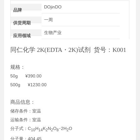
DOjinDO
品牌
一周
供货周期
生物产业
应用领域
同仁化学 2K(EDTA・2K)试剂 货号：K001
规格：
50g ¥390.00
500g ¥1230.00
商品信息：
储存条件：室温
运输条件：室温
分子式：C
H
K
N
O
･2H
O
10
14
2
2
8
2
分子量：404.45