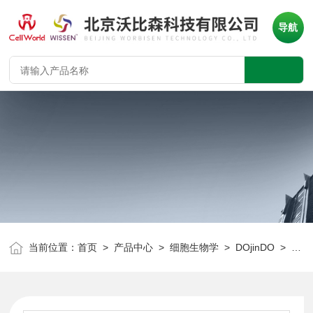
导航
当前位置：
首页
>
产品中心
>
细胞生物学
>
DOjinDO
> 同仁化学 K001 2K(EDTA・2K)试剂