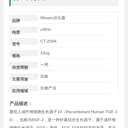
Wissen沃比森
品牌
≥95%
纯度
CT-204A
货号
10ug
规格
一周
供货周期
实验
主要用途
生物产业
应用领域
产品描述：
重组人成纤维细胞生长因子10（Recombinant Human FGF-1
0），也称为KGF-2，是一种肝素结合生长因子，属于成纤维
细胞生长因子（FGF）家族。FGF-10在组织产前发育、产后