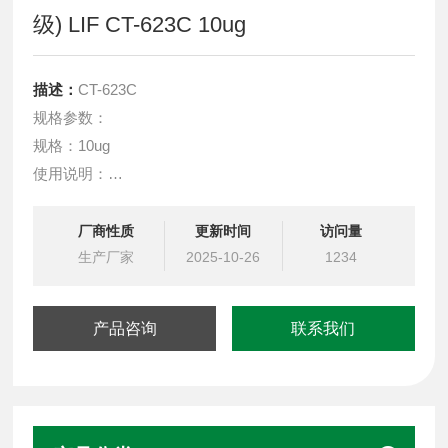
级) LIF CT-623C 10ug
描述：
CT-623C
规格参数：
规格：10ug
使用说明：
在-20°C至-80°C的冻干状态下36个月，复溶后在-20°C
至-80°C的无菌条件下放置6个月，复溶后在2°C至8°C的灭
厂商性质
更新时间
访问量
菌条件下放置7-10天，避免反复冻融。
生产厂家
2025-10-26
1234
产品咨询
联系我们