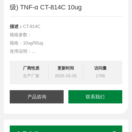
级) TNF-α CT-814C 10ug
描述：
CT-814C
规格参数：
规格：10ug/50ug
使用说明：
在 -20°C 至 -80°C 冻干状态下36个月，复溶后在 -20°C 至
-80°C 的无菌条件下放置 6 个月，复溶后在 2°C 至 8°C
厂商性质
更新时间
访问量
下，在无菌条件下放置 7-10 天，避免反复冻融。
生产厂家
2025-10-26
1766
产品咨询
联系我们