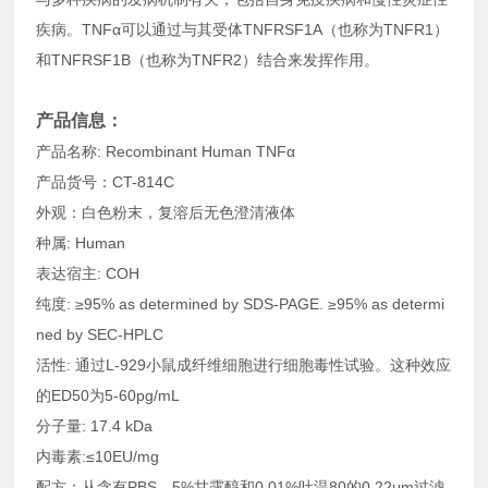
疾病。TNFα可以通过与其受体TNFRSF1A（也称为TNFR1）
和TNFRSF1B（也称为TNFR2）结合来发挥作用。
产品信息：
产品名称: Recombinant Human TNFα
产品货号：CT-814C
外观：白色粉末，复溶后无色澄清液体
种属: Human
表达宿主: COH
纯度: ≥95% as determined by SDS-PAGE. ≥95% as determi
ned by SEC-HPLC
活性: 通过L-929小鼠成纤维细胞进行细胞毒性试验。这种效应
的ED50为5-60pg/mL
分子量: 17.4 kDa
内毒素:≤10EU/mg
配方：从含有PBS、5%甘露醇和0.01%吐温80的0.22μm过滤