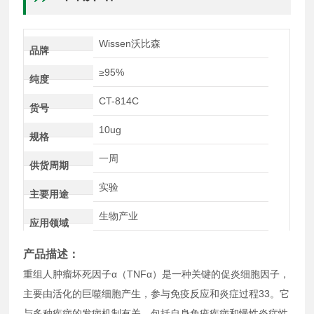
Wissen沃比森
品牌
≥95%
纯度
CT-814C
货号
10ug
规格
一周
供货周期
实验
主要用途
生物产业
应用领域
产品描述：
重组人肿瘤坏死因子α（TNFα）是一种关键的促炎细胞因子，
主要由活化的巨噬细胞产生，参与免疫反应和炎症过程33。它
与多种疾病的发病机制有关，包括自身免疫疾病和慢性炎症性