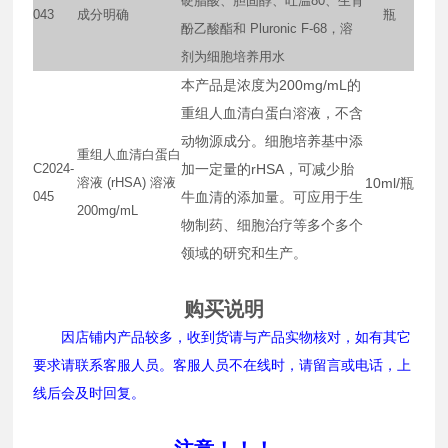
硬脂酸、胆固醇、吐温80、生育
043
成分明确
瓶
酚乙酸酯和 Pluronic F-68，溶
剂为细胞培养用水
本产品是浓度为200mg/mL的
重组人血清白蛋白溶液，不含
动物源成分。细胞培养基中添
重组人血清白蛋白
C2024-
加一定量的rHSA，可减少胎
溶液 (rHSA) 溶液
10ml/瓶
045
牛血清的添加量。可应用于生
200mg/mL
物制药、细胞治疗等多个多个
领域的研究和生产。
购买说明
因店铺内产品较多，收到货请与产品实物核对，如有其它
要求请联系客服人员。客服人员不在线时，请留言或电话，上
线后会及时回复。