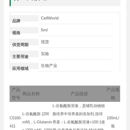
CellWorld
品牌
5ml
规格
现货
供货周期
实验
主要用途
生物产业
应用领域
产品
产品规
商品名称
产品描述
货号
格
L-谷氨酰胺溶液，是哺乳动物细
L-谷氨酰胺 (200
胞培养中培养基的添加剂,按培
C0160-
100mL/
mM)，L-Glutamin
养基：L-谷氨酰胺溶液=100:1使
411
瓶