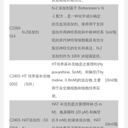
其短期或长期活性。
N-2 添加剂基于 Bottenstein’s N
-1 配方，是一种化学成分确定
的无血清添加剂。推荐用于支持
C2260-
N-2添加剂
源自外周神经系统和中枢神经系
5ml/瓶
514
统的原代神经母细胞瘤及有丝分
裂后神经元的生长和表达。N-2
添加剂作为 100X 浓缩液提供。
HT培养基补充物是次黄嘌呤(Hy
poxanthine, 5mM)、和胸苷(Thy
C2403-
HT 培养基补充物
midine, 0.8mM)的混合物,主要
10ml/瓶
0202
（50X）
用于杂交瘤细胞和细胞培养应
用。
HAT 补充剂是次黄嘌呤钠 (5 m
M)、氨基蝶呤 (20 µM) 和胸苷
C2403-
HAT添加剂（50
(0.8 mM) 的液体混合物。HAT
10ml/瓶