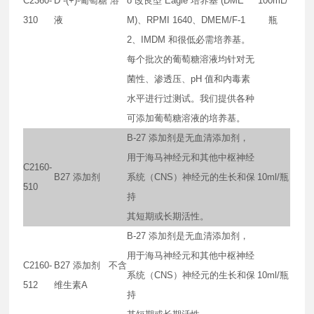
C2360-
D -(+)-葡萄糖 溶
o 改良型 Eagle 培养基 (DME
100mL/
310
液
M)、RPMI 1640、DMEM/F-1
瓶
2、IMDM 和很低必需培养基。
每个批次的葡萄糖溶液均针对无
菌性、渗透压、pH 值和内毒素
水平进行过测试。我们提供各种
可添加葡萄糖溶液的培养基。
B-27 添加剂是无血清添加剂，
用于海马神经元和其他中枢神经
C2160-
B27 添加剂
系统（CNS）神经元的生长和保
10ml/瓶
510
持
其短期或长期活性。
B-27 添加剂是无血清添加剂，
用于海马神经元和其他中枢神经
C2160-
B27 添加剂 不含
系统（CNS）神经元的生长和保
10ml/瓶
512
维生素A
持