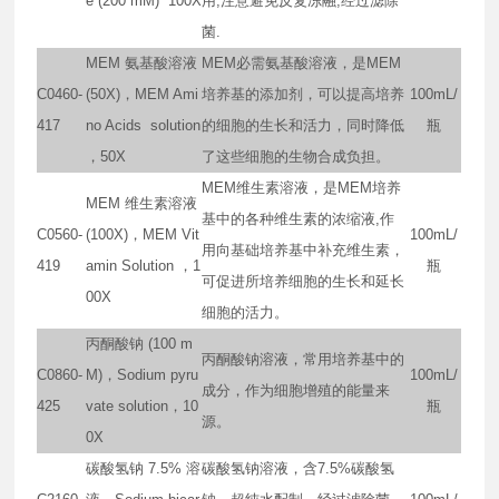
e (200 mM) 100X
用,注意避免反复冻融,经过滤除
菌.
MEM 氨基酸溶液
MEM必需氨基酸溶液，是MEM
C0460-
(50X)，MEM Ami
培养基的添加剂，可以提高培养
100mL/
417
no Acids solution
的细胞的生长和活力，同时降低
瓶
，50X
了这些细胞的生物合成负担。
MEM维生素溶液，是MEM培养
MEM 维生素溶液
基中的各种维生素的浓缩液,作
C0560-
(100X)，MEM Vit
100mL/
用向基础培养基中补充维生素，
419
amin Solution ，1
瓶
可促进所培养细胞的生长和延长
00X
细胞的活力。
丙酮酸钠 (100 m
丙酮酸钠溶液，常用培养基中的
C0860-
M)，Sodium pyru
100mL/
成分，作为细胞增殖的能量来
425
vate solution，10
瓶
源。
0X
碳酸氢钠 7.5% 溶
碳酸氢钠溶液，含7.5%碳酸氢