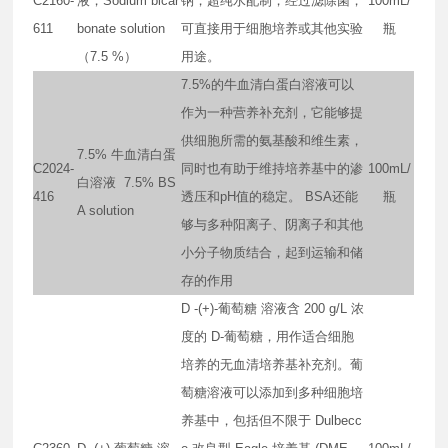
C2160-
液，Sodium bicar
钠，超纯水配制，经过滤除菌，
100mL/
611
bonate solution
可直接用于细胞培养或其他实验
瓶
（7.5 %）
用途。
7.5%的牛血清白蛋白溶液可以
作为一种营养补充剂，它能够提
供细胞所需的氨基酸和维生素，
7.5% 牛血清白蛋
C2024-
同时也有助于维持培养基中的渗
100mL/
白溶液 7.5% BS
416
透压和pH值的稳定。 BSA还能
瓶
A solution
够与多种阳离子、阴离子和其他
小分子物质结合，起到运输和储
存的作用
D -(+)-葡萄糖 溶液含 200 g/L 浓
度的 D-葡萄糖，用作适合细胞
培养的无血清培养基补充剂。葡
萄糖溶液可以添加到多种细胞培
养基中，包括但不限于 Dulbecc