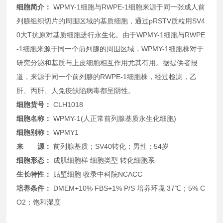
细胞简介：
WPMY-1细胞与RWPE-1细胞来源于同一张成人前
列腺组织切片的周围区域的基质细胞，通过pRSTV质粒用SV4
0大T抗原对基质细胞进行永生化。由于WPMY-1细胞与RWPE
-1细胞来源于同一个前列腺的周围区域，WPMY-1细胞株对于
研究分泌和基质与上皮细胞相互作用尤其有用。据提供者报
道，来源于同一个前列腺的RWPE-1细胞株，经过检测，乙
肝、丙肝、人免疫缺陷病毒都呈阴性。
细胞货号：
CLH1018
细胞名称：
WPMY-1(人正常前列腺基质永生化细胞)
细胞别称：
WPMY1
来 源：
前列腺基质；SV40转化；男性；54岁
细胞形态：
成肌细胞样 细胞类型 转化细胞系
生长特性：
贴壁细胞 收录
中科院NCACC
培养条件：
DMEM+10% FBS+1% P/S 培养环境 37℃；5% C
O2；饱和湿度