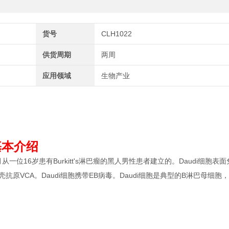
货号
CLH1022
供货周期
两周
应用领域
生物产业
) 基本介绍
67年5月从一位16岁患有Burkitt's淋巴瘤的黑人男性患者建立的。Daudi细胞表
衣壳抗原VCA。Daudi细胞携带EB病毒。Daudi细胞是典型的B淋巴母细胞