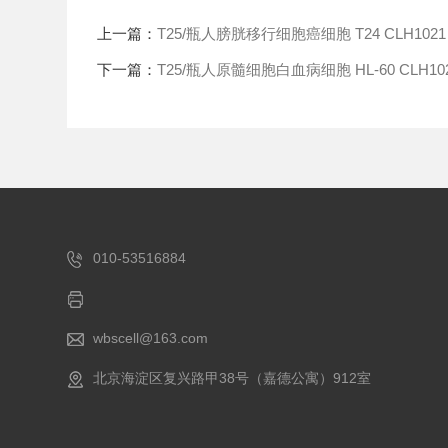
上一篇：
T25/瓶人膀胱移行细胞癌细胞 T24 CLH1021
下一篇：
T25/瓶人原髓细胞白血病细胞 HL-60 CLH10
010-53516884
wbscell@163.com
北京海淀区复兴路甲38号（嘉德公寓）912室