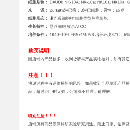
细胞别称：
DAUDI; NK-10A; NK-10a; NK10a; NK10a;
来 源：
Burkitt's淋巴瘤；B淋巴细胞；男性；16岁
细胞形态：
淋巴母细胞样 细胞类型
肿瘤细胞
生长特性：
悬浮细胞 收录
ATCC
培养条件：
1640+10% FBS+1% P/S 培养环境
37℃；5
购买说明
因店铺内产品较多，收到货请与产品实物核对，如有其它
注意！！！
快递过程中有运输损坏的风险，如果收到产品发现产品损
品，超过24小时无效，公司概不处理，请理解。
特别注意！！！
店铺所有商品仅供科研实验研究用途。禁止口服、临床及