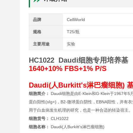
品牌
CellWorld
规格
T25/瓶
主要用途
实验
HC1022 Daudi细胞专用培养基
1640+10% FBS+1% P/S
Daudi(人Burkitt's淋巴瘤细胞
细胞简介：
Daudi细胞是由E·Klein和G·Klein于19
蛋白阳性(sIg+)，Β2-微球蛋白阴性，EBNA阳性，并有
用于白血病发生机理的研究，也是一种合适的转染宿主。
细胞货号：
CLH1022
细胞名称：
Daudi(人Burkitt's淋巴瘤细胞)