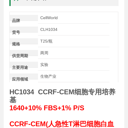
CellWorld
品牌
CLH1034
货号
T25/瓶
规格
两周
供货周期
实验
主要用途
生物产业
应用领域
HC1034 CCRF-CEM细胞专用培养
基
1640+10% FBS+1% P/S
CCRF-CEM(人急性T淋巴细胞白血