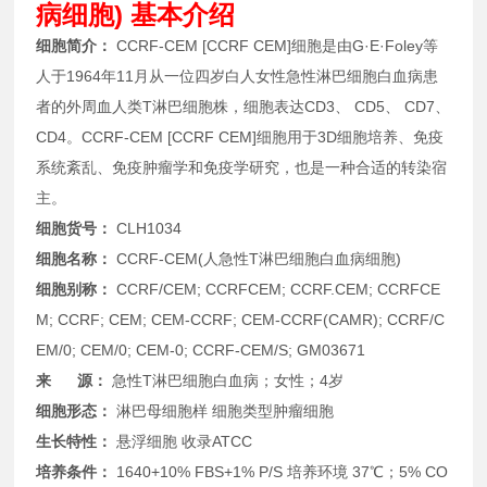
病细胞) 基本介绍
细胞简介：
CCRF-CEM [CCRF CEM]细胞是由G·E·Foley等
人于1964年11月从一位四岁白人女性急性淋巴细胞白血病患
者的外周血人类T淋巴细胞株，细胞表达CD3、 CD5、 CD7、
CD4。CCRF-CEM [CCRF CEM]细胞用于3D细胞培养、免疫
系统紊乱、免疫肿瘤学和免疫学研究，也是一种合适的转染宿
主。
细胞货号：
CLH1034
细胞名称：
CCRF-CEM(人急性T淋巴细胞白血病细胞)
细胞别称：
CCRF/CEM; CCRFCEM; CCRF.CEM; CCRFCE
M; CCRF; CEM; CEM-CCRF; CEM-CCRF(CAMR); CCRF/C
EM/0; CEM/0; CEM-0; CCRF-CEM/S; GM03671
来 源：
急性T淋巴细胞白血病；女性；4岁
细胞形态：
淋巴母细胞样 细胞类型
肿瘤细胞
生长特性：
悬浮细胞 收录
ATCC
培养条件：
1640+10% FBS+1% P/S 培养环境
37℃；5% CO