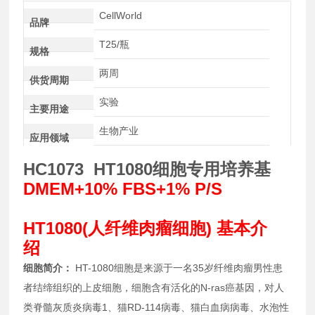
CellWorld
品牌
T25/瓶
规格
两周
供货周期
实验
主要用途
生物产业
应用领域
HC1073 HT1080细胞专用培养基
DMEM+10% FBS+1% P/S
HT1080(人纤维肉瘤细胞) 基本介
绍
细胞简介：
HT-1080细胞是来源于一名35岁纤维肉瘤男性患
者结缔组织的上皮细胞，细胞含有活化的N-ras癌基因，对人
类脊髓灰质炎病毒1、猫RD-114病毒、猫白血病病毒、水泡性