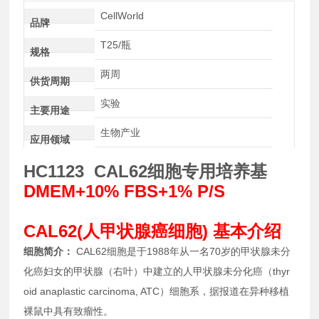
CellWorld
品牌
T25/瓶
规格
两周
供货周期
实验
主要用途
生物产业
应用领域
HC1123 CAL62细胞专用培养基
DMEM+10% FBS+1% P/S
CAL62(人甲状腺癌细胞) 基本介绍
细胞简介：
CAL62细胞是于1988年从一名70岁的甲状腺未分
化癌妇女的甲状腺（右叶）中建立的人甲状腺未分化癌（thyr
oid anaplastic carcinoma, ATC）细胞系，据报道在异种移植
裸鼠中具有致瘤性。