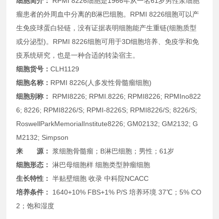
细胞简介：
RPMI 8226细胞是1966年从一名61岁男性浆细胞
瘤患者的外周血中分离的B淋巴细胞。RPMI 8226细胞可以产
生免疫球蛋白轻链，没有证据表明细胞能产生重链(细胞质型
或分泌型)。RPMI 8226细胞可用于3D细胞培养、免疫学和免
疫系统研究，也是一种合适的转染宿主。
细胞货号：
CLH1129
细胞名称：
RPMI 8226(人多发性骨髓瘤细胞)
细胞别称：
RPMI8226; RPMI.8226; RPMI8226; RPMIno822
6; 8226; RPMI8226/S; RPMI-8226S; RPMI8226/S; 8226/S;
RoswellParkMemorialInstitute8226; GM02132; GM2132; G
M2132; Simpson
来 源：
浆细胞骨髓瘤；B淋巴细胞；男性；61岁
细胞形态：
淋巴母细胞样 细胞类型
肿瘤细胞
生长特性：
半贴壁细胞 收录 中科院NCACC
培养条件：
1640+10% FBS+1% P/S 培养环境 37℃；5% CO
2；饱和湿度