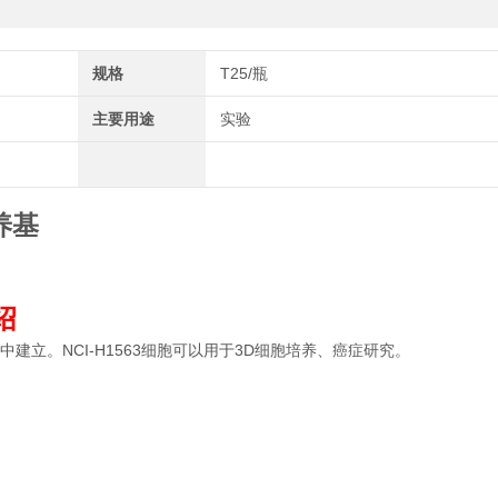
规格
T25/瓶
主要用途
实验
培养基
介绍
腺癌中建立。NCI-H1563细胞可以用于3D细胞培养、癌症研究。