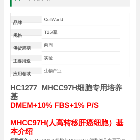
CellWorld
品牌
T25/瓶
规格
两周
供货周期
实验
主要用途
生物产业
应用领域
HC1277 MHCC97H细胞专用培养
基
DMEM+10% FBS+1% P/S
MHCC97H(人高转移肝癌细胞）基
本介绍