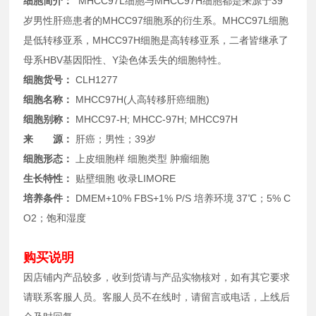
细胞简介：
MHCC97L细胞与MHCC97H细胞都是来源于39
岁男性肝癌患者的MHCC97细胞系的衍生系。MHCC97L细胞
是低转移亚系，MHCC97H细胞是高转移亚系，二者皆继承了
母系HBV基因阳性、Y染色体丢失的细胞特性。
细胞货号：
CLH1277
细胞名称：
MHCC97H(人高转移肝癌细胞)
细胞别称：
MHCC97-H; MHCC-97H; MHCC97H
来 源：
肝癌；男性；39岁
细胞形态：
上皮细胞样 细胞类型 肿瘤细胞
生长特性：
贴壁细胞 收录
LIMORE
培养条件：
DMEM+10% FBS+1% P/S 培养环境 37℃；5% C
O2；饱和湿度
购买说明
因店铺内产品较多，收到货请与产品实物核对，如有其它要求
请联系客服人员。客服人员不在线时，请留言或电话，上线后