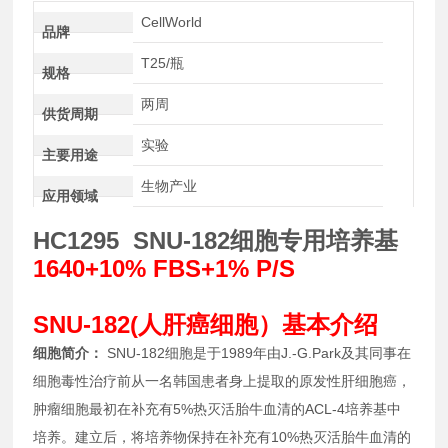
CellWorld
品牌
T25/瓶
规格
两周
供货周期
实验
主要用途
生物产业
应用领域
HC1295 SNU-182细胞专用培养基
1640+10% FBS+1% P/S
SNU-182(人肝癌细胞）基本介绍
细胞简介：
SNU-182细胞是于1989年由J.-G.Park及其同事在
细胞毒性治疗前从一名韩国患者身上提取的原发性肝细胞癌，
肿瘤细胞最初在补充有5%热灭活胎牛血清的ACL-4培养基中
培养。建立后，将培养物保持在补充有10%热灭活胎牛血清的