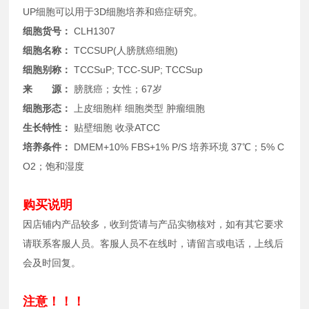
UP细胞可以用于3D细胞培养和癌症研究。
细胞货号：
CLH1307
细胞名称：
TCCSUP(人膀胱癌细胞)
细胞别称：
TCCSuP; TCC-SUP; TCCSup
来 源：
膀胱癌；女性；67岁
细胞形态：
上皮细胞样 细胞类型 肿瘤细胞
生长特性：
贴壁细胞 收录
ATCC
培养条件：
DMEM+10% FBS+1% P/S 培养环境 37℃；5% C
O2；饱和湿度
购买说明
因店铺内产品较多，收到货请与产品实物核对，如有其它要求
请联系客服人员。客服人员不在线时，请留言或电话，上线后
会及时回复。
注意！！！