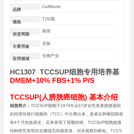
CellWorld
品牌
T25/瓶
规格
两周
供货周期
实验
主要用途
生物产业
应用领域
HC1307 TCCSUP细胞专用培养基
DMEM+10% FBS+1% P/S
TCCSUP(人膀胱癌细胞) 基本介绍
细胞简介：
TCCSUP细胞于1974年从67岁女性患者膀胱颈部
的间变性移行细胞癌（TCC）中分离出来，患者在肿瘤切除前
有4个月的血尿史，后来发现了骨髓转移。TCCSUP细胞超微
结构研究表明存在微绒毛和脂质体，但未观察到桥粒。TCCS