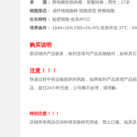
来 源：
肺泡横纹肌肉瘤；骨髓转移；男性；17岁
细胞形态：
成纤维细胞样 细胞类型 肿瘤细胞
生长特性：
贴壁细胞 收录
ATCC
培养条件：
1640+10% FBS+1% P/S 培养环境 37℃；
购买说明
因店铺内产品较多，收到货请与产品实物核对，如有其它
注意！！！
快递过程中有运输损坏的风险，如果收到产品发现产品损
品，超过24小时无效，公司概不处理，请理解。
特别注意！！！
店铺所有商品仅供科研实验研究用途。禁止口服、临床及