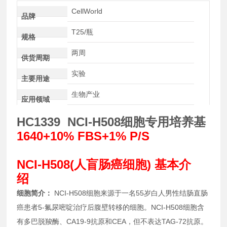
CellWorld
品牌
T25/瓶
规格
两周
供货周期
实验
主要用途
生物产业
应用领域
HC1339 NCI-H508细胞专用培养基
1640+10% FBS+1% P/S
NCI-H508(人盲肠癌细胞) 基本介
绍
细胞简介：
NCI-H508细胞来源于一名55岁白人男性结肠直肠
癌患者5-氟尿嘧啶治疗后腹壁转移的细胞。NCI-H508细胞含
有多巴脱羧酶、CA19-9抗原和CEA，但不表达TAG-72抗原。