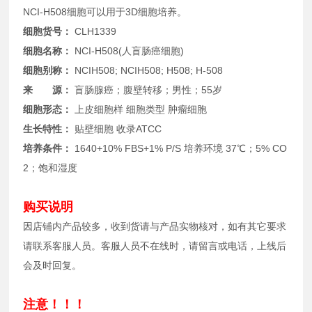
NCI-H508细胞可以用于3D细胞培养。
细胞货号：
CLH1339
细胞名称：
NCI-H508(人盲肠癌细胞)
细胞别称：
NCIH508; NCIH508; H508; H-508
来 源：
盲肠腺癌；腹壁转移；男性；55岁
细胞形态：
上皮细胞样 细胞类型 肿瘤细胞
生长特性：
贴壁细胞 收录
ATCC
培养条件：
1640+10% FBS+1% P/S 培养环境 37℃；5% CO
2；饱和湿度
购买说明
因店铺内产品较多，收到货请与产品实物核对，如有其它要求
请联系客服人员。客服人员不在线时，请留言或电话，上线后
会及时回复。
注意！！！