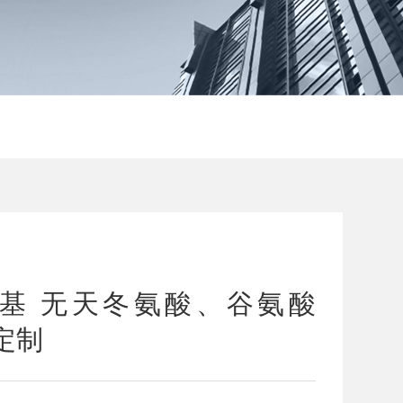
养基 无天冬氨酸、谷氨酸
 定制