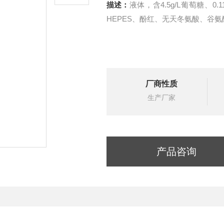
描述：
液体，含4.5g/L葡萄糖、0.11g
HEPES、酚红、无天冬氨酸、谷氨
厂商性质
生产厂家
产品咨询