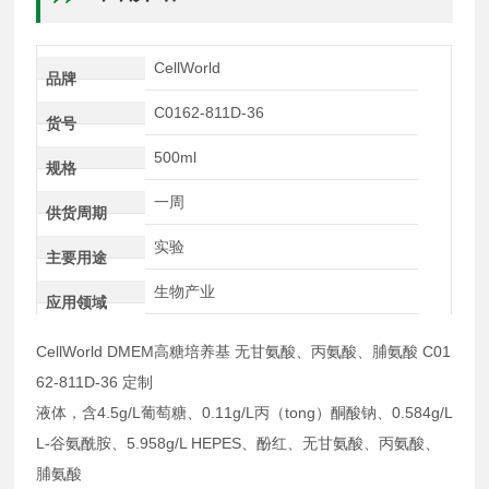
CellWorld
品牌
C0162-811D-36
货号
500ml
规格
一周
供货周期
实验
主要用途
生物产业
应用领域
CellWorld DMEM高糖培养基 无甘氨酸、丙氨酸、脯氨酸 C01
62-811D-36 定制
液体，含4.5g/L葡萄糖、0.11g/L丙（tong）酮酸钠、0.584g/L
L-谷氨酰胺、5.958g/L HEPES、酚红、无甘氨酸、丙氨酸、
脯氨酸