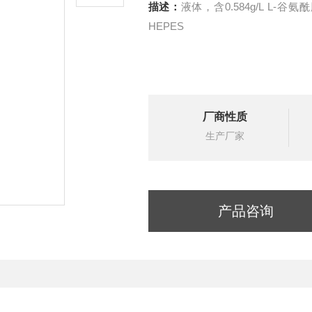
描述：
液体，含0.584g/L L-谷
HEPES
厂商性质
生产厂家
产品咨询