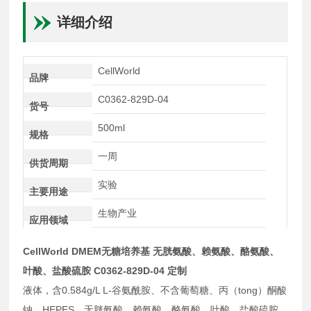
详细介绍
CellWorld
品牌
C0362-829D-04
货号
500ml
规格
一周
供货周期
实验
主要用途
生物产业
应用领域
CellWorld DMEM无糖培养基 无胱氨酸、赖氨酸、酪氨酸、
叶酸、盐酸硫胺 C0362-829D-04 定制
液体，含0.584g/L L-谷氨酰胺、不含葡萄糖、丙（tong）酮酸
钠、HEPES、无胱氨酸、赖氨酸、酪氨酸、叶酸、盐酸硫胺