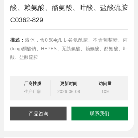
酸、赖氨酸、酪氨酸、叶酸、盐酸硫胺
C0362-829
描述：
液体，含0.584g/L L-谷氨酰胺、不含葡萄糖、丙
(tong)酮酸钠、HEPES、无胱氨酸、赖氨酸、酪氨酸、叶
酸、盐酸硫胺
厂商性质
更新时间
访问量
生产厂家
2026-06-08
109
产品咨询
联系我们