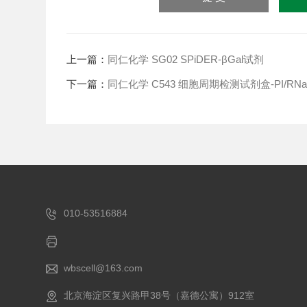
上一篇：
同仁化学 SG02 SPiDER-βGal试剂
下一篇：
同仁化学 C543 细胞周期检测试剂盒-PI/RNase 
010-53516884
wbscell@163.com
北京海淀区复兴路甲38号（嘉德公寓）912室