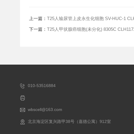
上一篇：
T25人输尿管上皮永生化细胞 SV-HUC-1 CLH
下一篇：
T25人甲状腺癌细胞(未分化) 8305C CLH117
010-53516884
wbscell@163.com
北京海淀区复兴路甲38号（嘉德公寓）912室