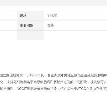
规格
T25/瓶
主要用途
实验
a（日本东京国立癌症研究所）于1985年从一名亚洲成年男性纵隔混合生殖细胞肿瘤
外分化，未分化细胞相当于精原细胞瘤和胚胎癌之间的中间阶段，视黄酸可
酶呈阳性。NCCIT细胞曾被支原体污染，但在提交于ATCC之前由存放者