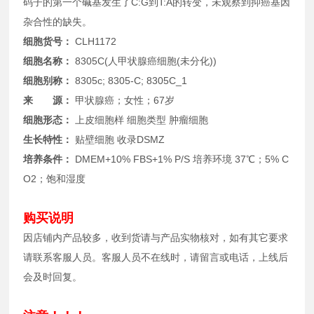
码子的第一个碱基发生了C:G到T:A的转变，未观察到抑癌基因
杂合性的缺失。
细胞货号：
CLH1172
细胞名称：
8305C(人甲状腺癌细胞(未分化))
细胞别称：
8305c; 8305-C; 8305C_1
来 源：
甲状腺癌；女性；67岁
细胞形态：
上皮细胞样 细胞类型 肿瘤细胞
生长特性：
贴壁细胞 收录
DSMZ
培养条件：
DMEM+10% FBS+1% P/S 培养环境 37℃；5% C
O2；饱和湿度
购买说明
因店铺内产品较多，收到货请与产品实物核对，如有其它要求
请联系客服人员。客服人员不在线时，请留言或电话，上线后
会及时回复。