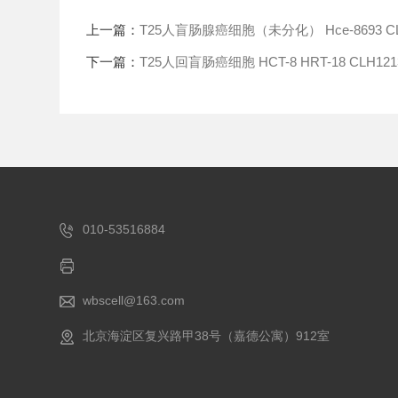
上一篇：
T25人盲肠腺癌细胞（未分化） Hce-8693 CL
下一篇：
T25人回盲肠癌细胞 HCT-8 HRT-18 CLH121
010-53516884
wbscell@163.com
北京海淀区复兴路甲38号（嘉德公寓）912室