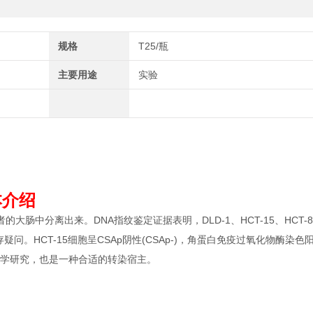
规格
T25/瓶
主要用途
实验
基本介绍
患者的大肠中分离出来。DNA指纹鉴定证据表明，DLD-1、HCT-15、HCT-8
问。HCT-15细胞呈CSAp阴性(CSAp-)，角蛋白免疫过氧化物酶染色
毒理学研究，也是一种合适的转染宿主。